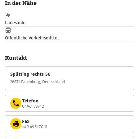
In der Nähe
bevor er sich zum Ausklang seiner Besichtigung im
Papenbörger-Hus mit Tee und Buchweizenpfannkuchen stärken
kann.
Ladesäule
Öffentliche Verkehrsmittel
Kontakt
Splitting rechts 56
26871 Papenburg, Deutschland
Telefon
04961 73742
Fax
+49 4961 70 11