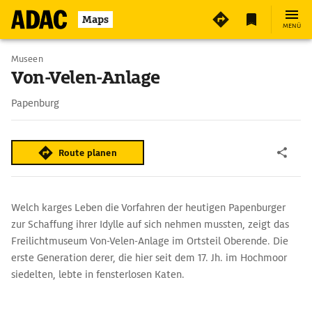
Maps
MENÜ
Museen
Von-Velen-Anlage
Papenburg
Route planen
Welch karges Leben die Vorfahren der heutigen Papenburger
zur Schaffung ihrer Idylle auf sich nehmen mussten, zeigt das
Freilichtmuseum Von-Velen-Anlage im Ortsteil Oberende. Die
erste Generation derer, die hier seit dem 17. Jh. im Hochmoor
siedelten, lebte in fensterlosen Katen.
Bei einem Rundgang von Haus zu Haus kann der Besucher den
zunehmenden Wohlstand der Moorbauern nachvollziehen,