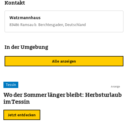
Kontakt
m höchsten Felswand der Ostalpen, ließen bereits über 100
Bergsteiger ihr Leben.
Watzmannhaus
83486 Ramsau b. Berchtesgaden, Deutschland
In der Umgebung
Alle anzeigen
Tessin
Anzeige
Wo der Sommer länger bleibt: Herbsturlaub
im Tessin
Jetzt entdecken