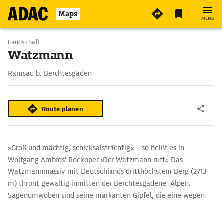
Maps
MENÜ
Landschaft
Watzmann
Ramsau b. Berchtesgaden
Route planen
»Groß und mächtig, schicksalsträchtig« – so heißt es in
Wolfgang Ambros’ Rockoper ›Der Watzmann ruft‹. Das
Watzmannmassiv mit Deutschlands dritthöchstem Berg (2713
m) thront gewaltig inmitten der Berchtesgadener Alpen.
Sagenumwoben sind seine markanten Gipfel, die eine wegen
ihrer Grausamkeit versteinerte Königsfamilie darstellen sollen.
Und in der berühmt-berüchtigten Ostwand, der mit etwa 1800