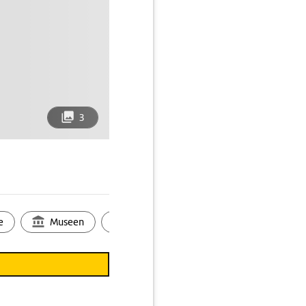
3
e
Museen
Ortsbild
Touren
Ges