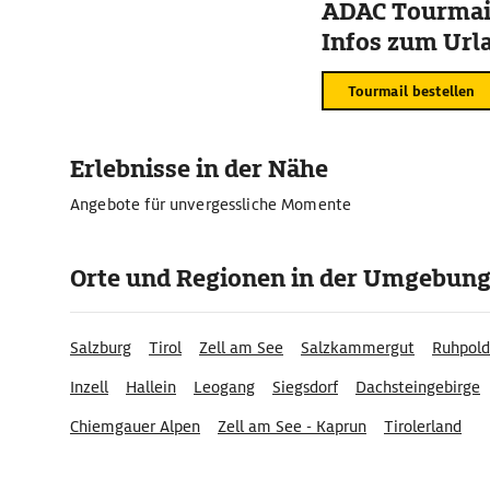
ADAC Tourmail
Infos zum Urla
Tourmail bestellen
Erlebnisse in der Nähe
Angebote für unvergessliche Momente
Orte und Regionen in der Umgebun
Salzburg
Tirol
Zell am See
Salzkammergut
Ruhpold
Inzell
Hallein
Leogang
Siegsdorf
Dachsteingebirge
Chiemgauer Alpen
Zell am See - Kaprun
Tirolerland
Historisches Zentrum von Salzburg