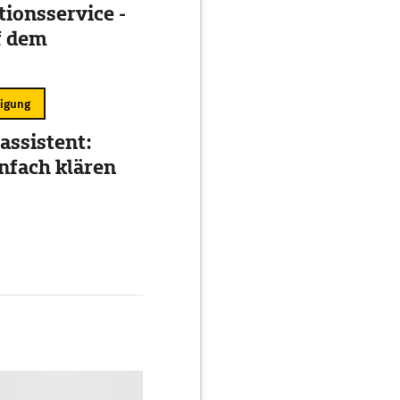
ionsservice -
f dem
ligung
assistent:
nfach klären