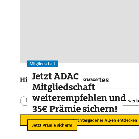
Mitgliedschaft
Jetzt ADAC
Highlights & Sehenswertes
Mitgliedschaft
weiterempfehlen und
Aktivitäten
Landschaft
Bauwerk
35€ Prämie sichern!
Berchtesgadener Alpen entdecken
Jetzt Prämie sichern!