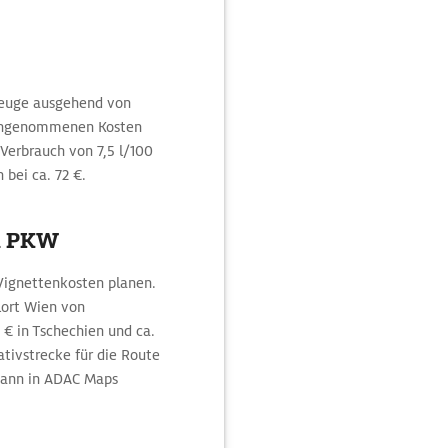
rzeuge ausgehend von
 angenommenen Kosten
Verbrauch von 7,5 l/100
 bei ca. 72 €.
m PKW
Vignettenkosten planen.
lort Wien von
 € in Tschechien und ca.
ativstrecke für die Route
kann in ADAC Maps