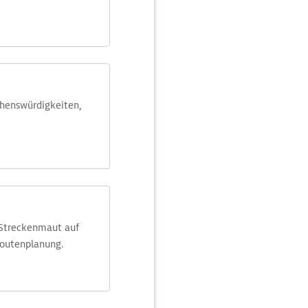
ehens­würdig­keiten,
 Streckenmaut auf
Routenplanung.