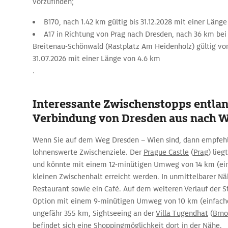
vorzufinden;
B170, nach 1.42 km gültig bis 31.12.2028 mit einer Läng
A17 in Richtung von Prag nach Dresden, nach 36 km be
Breitenau-Schönwald (Rastplatz Am Heidenholz) gültig vom
31.07.2026 mit einer Länge von 4.6 km
.
Interessante Zwischenstopps entlan
Verbindung von Dresden aus nach 
Wenn Sie auf dem Weg Dresden – Wien sind, dann empfehl
lohnenswerte Zwischenziele. Der
Prague Castle
(
Prag
) lie
und könnte mit einem 12-minütigen Umweg von 14 km (einf
kleinen Zwischenhalt erreicht werden. In unmittelbarer Nä
Restaurant sowie ein Café. Auf dem weiteren Verlauf der St
Option mit einem 9-minütigen Umweg von 10 km (einfach
ungefähr 355 km, Sightseeing an der
Villa Tugendhat
(
Brno
befindet sich eine Shoppingmöglichkeit dort in der Nähe.