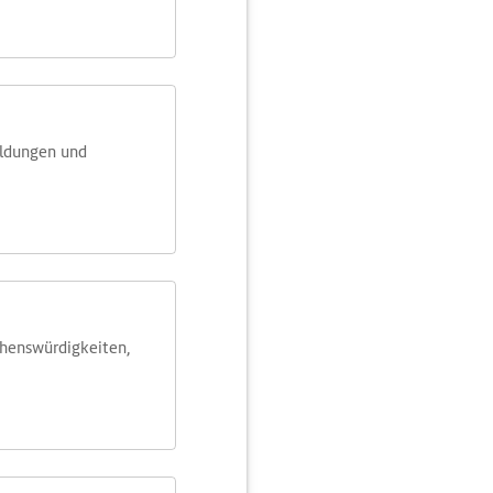
eldungen und
ehens­würdig­keiten,