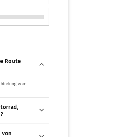
se Route
verbindung vom
torrad,
n?
n von