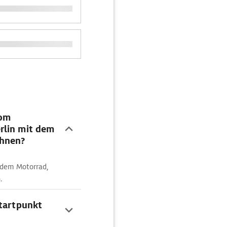
vom
rlin mit dem
chnen?
t dem Motorrad,
.
Startpunkt