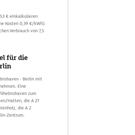
53 € einkalkulieren
e Kosten 0,39 €/kWh).
chen Verbrauch von 7,5
l für die
rlin
lmshaven - Berlin mit
nehmen. Eine
 Wilhelmshaven zum
emen/Hatten, die A 27
enholz, die A 2
rlin-Zentrum.