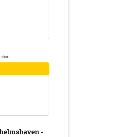
enhorst.
lhelmshaven -