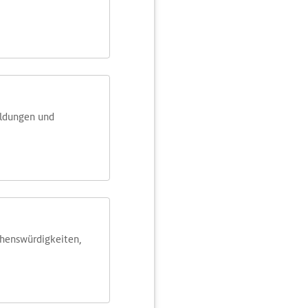
eldungen und
ehens­würdig­keiten,