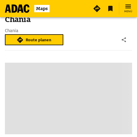
Maps
MENÜ
Chania
Chania
Route planen