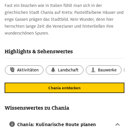
Fast ein bisschen wie in Italien fühlt man sich in der
griechischen Stadt Chania auf Kreta: Pastellfarbene Häuser und
enge Gassen prägen das Stadtbild. Kein Wunder, denn hier
herrschten lange Zeit die Venezianer und hinterließen ihre
wunderschönen Spuren.
Reisetipps für Chania: bedeutende
Sehenswürdigkeiten
Highlights & Sehenswertes
Dreh- und Angelpunkt der zweitgrößten Stadt Kretas ist der
venezianische Hafen mit seinen charakteristischen bunten
Aktivitäten
Landschaft
Bauwerke
Häusern und den historischen
Schiffshallen Arsenale
, die heute
keine Schiffe mehr, sondern Restaurants und Cafés
beherbergen. Am Ende der Hafenmole steht das Wahrzeichen
Chania entdecken
Chanias, der venezianische Leuchtturm. Von seiner kleinen
Aussichtsplattform genießt man einen fantastischen Blick über
die Altstadt mit der Kathedrale Trimartyri und der berühmten
Wissenswertes zu Chania
Etz Hayyim Synagoge
. Ebenfalls direkt am Hafen erbaut wurde
die
Osmanische Moschee
, die mit einer imposanten Kuppel
Chania: Kulinarische Route planen
beeindruckt.