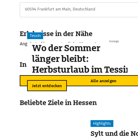
60594 Frankfurt am Main, Deutschland
Erlebnisse in der Nähe
Tessin
Anzeige
Angebote für unvergessliche Momente
Wo der Sommer
länger bleibt:
In der Umgebung
Herbsturlaub im Tessin
Alle anzeigen
Jetzt entdecken
Beliebte Ziele in Hessen
Highlights
Sylt und die N