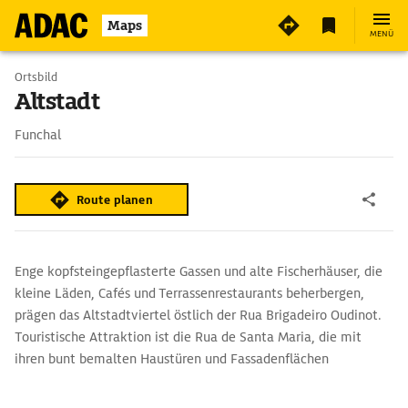
Maps
MENÜ
Ortsbild
Altstadt
Funchal
Route planen
Enge kopfsteingepflasterte Gassen und alte Fischerhäuser, die
kleine Läden, Cafés und Terrassenrestaurants beherbergen,
prägen das Altstadtviertel östlich der Rua Brigadeiro Oudinot.
Touristische Attraktion ist die Rua de Santa Maria, die mit
ihren bunt bemalten Haustüren und Fassadenflächen
beeindruckt. Sie sind Teil des 2011 von dem Künstler José Maria
Montero Zyberchema gestarteten Projekts Arte Portas Abertas