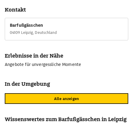
Barfußgässchen und der Großen Fleischergasse. Kulinarisch lässt
Kontakt
sich auf dem Drallewatsch eine Reise durch die
unterschiedlichsten Aromen und Genüsse unternehmen.
Barfußgässchen
04109 Leipzig, Deutschland
Erlebnisse in der Nähe
Angebote für unvergessliche Momente
In der Umgebung
Alle anzeigen
Wissenswertes zum Barfußgässchen in Leipzig