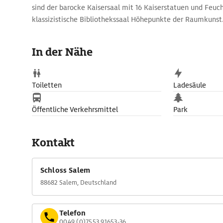
sind der barocke Kaisersaal mit 16 Kaiserstatuen und Feu
klassizistische Bibliothekssaal Höhepunkte der Raumkunst.
Klostermuseums ist Bernhard Strigels Marienaltar von 1507
als Nachtbild.
In der Nähe
Toiletten
Ladesäule
Öffentliche Verkehrsmittel
Park
Kontakt
Schloss Salem
88682 Salem, Deutschland
Telefon
0049 (0)7553 91653-36