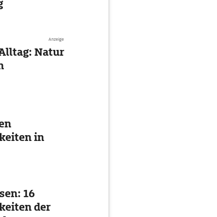
g
Anzeige
Alltag: Natur
n
ten
eiten in
sen: 16
eiten der