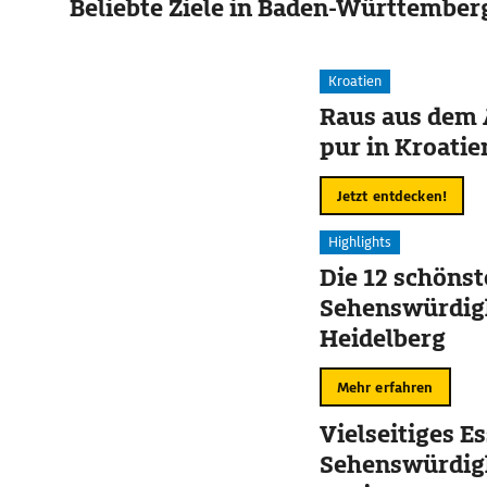
Beliebte Ziele in Baden-Württember
Kroatien
Raus aus dem 
pur in Kroatie
Jetzt entdecken!
Highlights
Die 12 schöns
Sehenswürdigk
Heidelberg
Mehr erfahren
Vielseitiges Es
Sehenswürdigk