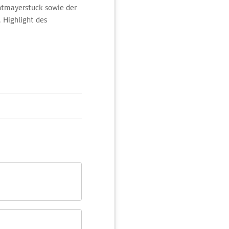
chtmayerstuck sowie der
 Highlight des
 mit der Geburt Christi