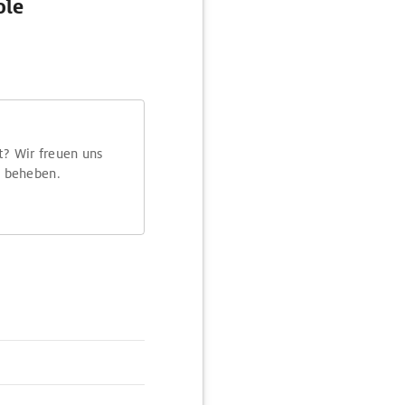
ole
t? Wir freuen uns
m beheben.