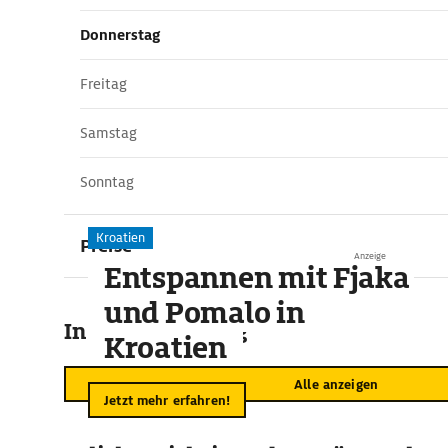
Donnerstag
Freitag
Samstag
Sonntag
Kroatien
Preise
Anzeige
Entspannen mit Fjaka
und Pomalo in
In der Umgebung
Kroatien
Alle anzeigen
Jetzt mehr erfahren!