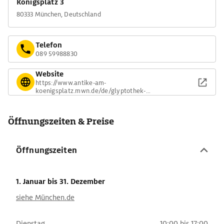
Königsplatz 3
80333 München, Deutschland
Telefon
089 59988830
Website
https://www.antike-am-
koenigsplatz.mwn.de/de/glyptothek-
muenchen/cafe.html
Öffnungszeiten & Preise
Öffnungszeiten
1. Januar
bis 31. Dezember
siehe München.de
Dienstag
10:00 bis 17:00