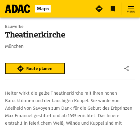
4
Maps
MENÜ
Bauwerke
Theatinerkirche
München
Route planen
Heiter wirkt die gelbe Theatinerkirche mit ihren hohen
Barocktürmen und der bauchigen Kuppel. Sie wurde von
Adelheid von Savoyen zum Dank für die Geburt des Erbprinzen
Max Emanuel gestiftet und ab 1633 errichtet. Das Innere
erstrahlt in feierlichem Weiß, Wände und Kuppel sind mit
Stuckaturen von Giovanni Antonio Viscardi verziert. In der
Fürstengruft ruhen das Stifterpaar und weitere Wittelsbacher,