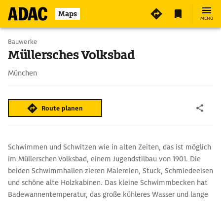
6
Maps
MENÜ
Bauwerke
Müllersches Volksbad
München
Route planen
Schwimmen und Schwitzen wie in alten Zeiten, das ist möglich
im Müllerschen Volksbad, einem Jugendstilbau von 1901. Die
beiden Schwimmhallen zieren Malereien, Stuck, Schmiedeeisen
und schöne alte Holzkabinen. Das kleine Schwimmbecken hat
Badewannentemperatur, das große kühleres Wasser und lange
Bahnen für Sportschwimmer. Die Sauna umfasst ein Dampfbad
mit Kaskadenbrunnen und eine finnische Sauna mit