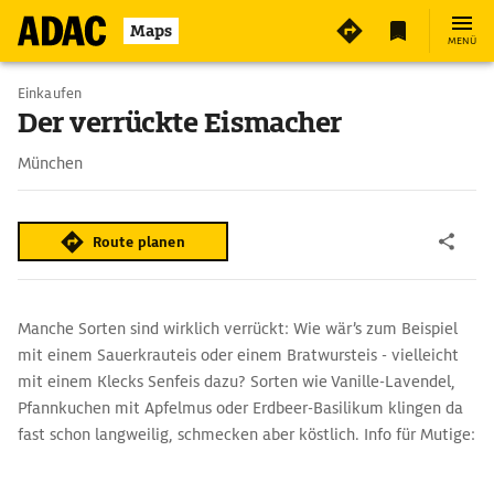
Maps
MENÜ
Einkaufen
Der verrückte Eismacher
München
Route planen
Manche Sorten sind wirklich verrückt: Wie wär’s zum Beispiel
mit einem Sauerkrauteis oder einem Bratwursteis - vielleicht
mit einem Klecks Senfeis dazu? Sorten wie Vanille-Lavendel,
Pfannkuchen mit Apfelmus oder Erdbeer-Basilikum klingen da
fast schon langweilig, schmecken aber köstlich. Info für Mutige:
Jede Woche gibt es eine andere verrückte Sorte. Dönereis,
Tintenfischeis und Blumenkohleis standen auch schon in der