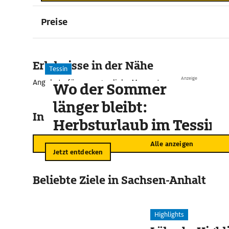
Preise
Erlebnisse in der Nähe
Tessin
Anzeige
Angebote für unvergessliche Momente
Wo der Sommer
länger bleibt:
In der Umgebung
Herbsturlaub im Tessin
Alle anzeigen
Jetzt entdecken
Beliebte Ziele in Sachsen-Anhalt
Highlights