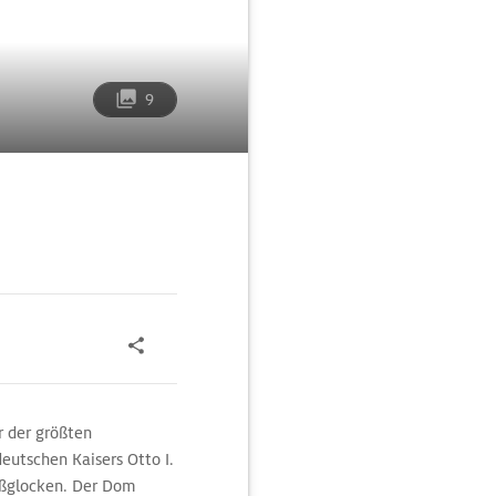
9
r der größten
eutschen Kaisers Otto I.
oßglocken. Der Dom