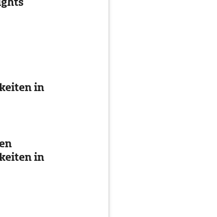
ights
eiten in
ten
eiten in