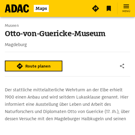
2
Maps
MENÜ
Museen
Otto-von-Guericke-Museum
Magdeburg
Route planen
Der stattliche mittelalterliche Wehrturm an der Elbe erhielt
1900 einen Anbau und wird seitdem Lukasklause genannt. Hier
informiert eine Ausstellung über Leben und Arbeit des
Naturforschers und Diplomaten Otto von Guericke (17. Jh.), über
dessen Versuche mit den Magdeburger Halbkugeln und seinen
Galgenversuch. Neben der Vorführung von Experimenten und
Nachbauten historischer Geräte ist eine frühneuzeitliche