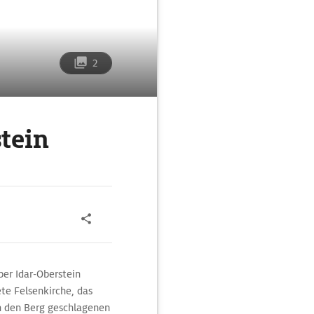
2
stein
ber Idar-Oberstein
te Felsenkirche, das
in den Berg geschlagenen