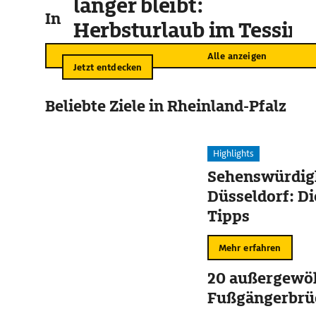
länger bleibt:
In der Umgebung
Herbsturlaub im Tessin
Alle anzeigen
Jetzt entdecken
Beliebte Ziele in Rheinland-Pfalz
Highlights
Sehenswürdigk
Düsseldorf: Di
Tipps
Mehr erfahren
20 außergewö
Fußgängerbrü