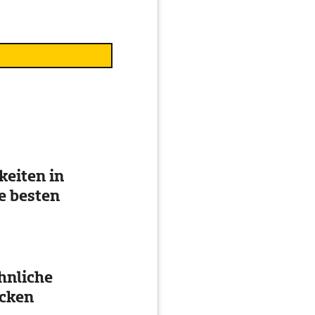
eiten in
e besten
hnliche
cken