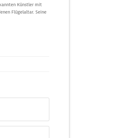
kannten Künstler mit
enen Flügelaltar. Seine
ng sowie Szenen der
kristall, ein
s Grafen Sebastian von
rstorbenen Ritters
en Kirchenbauer selbst
m-Orgel aus dem 18. Jh.
 Felsenkirche bietet die
zugänglich ist.