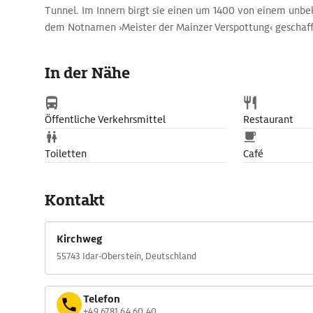
Tunnel. Im Innern birgt sie einen um 1400 von einem unbe
dem Notnamen ›Meister der Mainzer Verspottung‹ geschaff
drei Tafeln zeigen eine dramatisch komponierte Kreuzigu
Passion Christi. Sehenswert sind zudem ein Kruzifix aus Berg
In der Nähe
Sebastiansbild (um 1570) mit einer Familiendarstellung de
Daun-Oberstein-Falkenstein sowie das Epitaph des 1432 ve
Philipp II. von Daun-Oberstein, des Vaters von Wyrich IV. D
Öffentliche Verkehrsmittel
Restaurant
soll die kleine Büßer-Figur verkörpern, die neben der Stum
hervortritt.
Toiletten
Café
Eine reizvolle Aussicht auf den Stadtteil Oberstein und die
Aussichtsplattform, die über eine Treppe hinter der Kirche 
Kontakt
Kirchweg
55743 Idar-Oberstein, Deutschland
Telefon
+49 6781 64 60 40