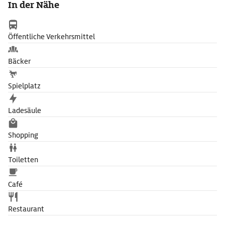
In der Nähe
sowie Möglichkeiten für den Radsport (Informationen bei der
Touristinformation in Rambouillet, Place de la Libération).
Öffentliche Verkehrsmittel
Bäcker
Spielplatz
Ladesäule
Shopping
Toiletten
Café
Restaurant