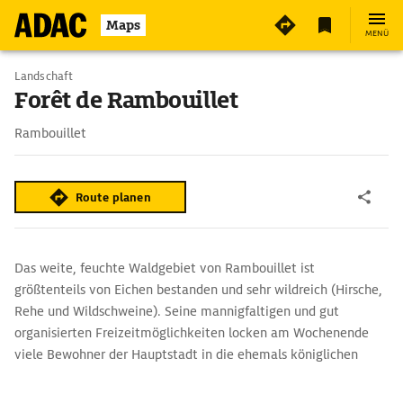
Maps
MENÜ
Landschaft
Forêt de Rambouillet
Rambouillet
Route planen
Das weite, feuchte Waldgebiet von Rambouillet ist
größtenteils von Eichen bestanden und sehr wildreich (Hirsche,
Rehe und Wildschweine). Seine mannigfaltigen und gut
organisierten Freizeitmöglichkeiten locken am Wochenende
viele Bewohner der Hauptstadt in die ehemals königlichen
Jagdgefilde: Badefreuden im See Étang de Hollande,
Reiterwege, gut ausgeschilderte Spazier- und Wanderwege