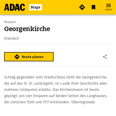
3
Maps
MENÜ
Museen
Georgenkirche
Eisenach
Route planen
Schräg gegenüber vom Stadtschloss steht die Georgenkirche,
die auf das 12. Jh. zurückgeht, im Laufe ihrer Geschichte aber
mehrere Umbauten erlebte. Das Kircheninnere ist heute
geprägt von vier Emporen auf beiden Seiten des Langhauses,
die zwischen 1560 und 1717 entstanden. Überregionale
Bedeutung erlangte die Kirche dadurch, dass hier 1221 die
später heilig gesprochene Elisabeth den Landgrafen Ludwig IV.