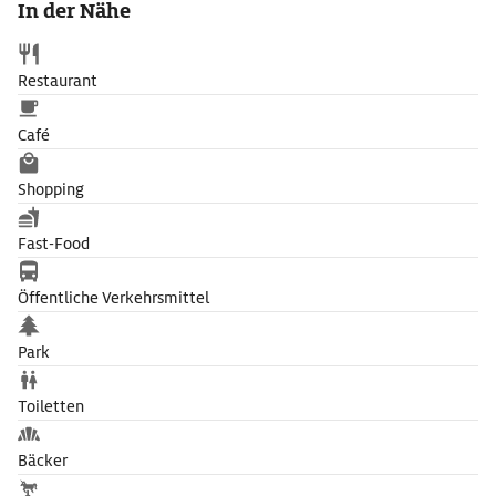
In der Nähe
heiratete, 1521 Luther predigte und 1685 Johann Sebastian Bach
getauft wurde.
Restaurant
Café
Shopping
Fast-Food
Öffentliche Verkehrsmittel
Park
Toiletten
Bäcker