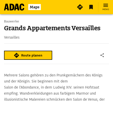
Maps
MENÜ
Bauwerke
Grands Appartements Versailles
Versailles
Route planen
Mehrere Salons gehören zu den Prunkgemächern des Königs
und der Königin. Sie beginnen mit dem
Salon de l'Abondance, in dem Ludwig XIV. seinen Hofstaat
empfing. Wandverkleidungen aus farbigem Marmor und
illusionistische Malereien schmücken den Salon de Venus, der
zu Zeiten König Ludwigs XIV. als Empfangssaal diente, und den
Salon de Diane. Der mit rotem Samt bespannte Salon d'Apollon