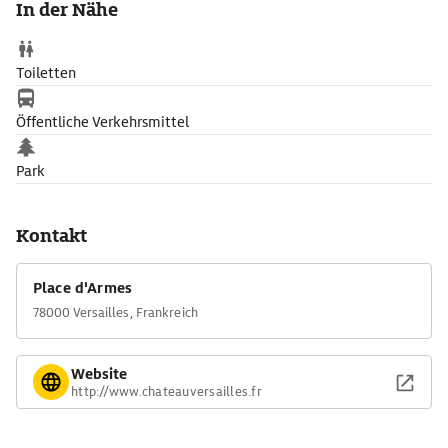
In der Nähe
mit der Sonnengottsymbolik, derer sich König Ludwig XIV.
bediente, und einer Kopie seines berühmten Porträts über dem
Kamin war einst der Thronsaal.
Toiletten
Öffentliche Verkehrsmittel
Park
Kontakt
Place d'Armes
78000 Versailles, Frankreich
Website
http://www.chateauversailles.fr