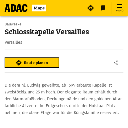
Maps
MENÜ
Bauwerke
Schlosskapelle Versailles
Versailles
Route planen
Die dem hl. Ludwig geweihte, ab 1699 erbaute Kapelle ist
zweistöckig und 25 m hoch. Der elegante Raum erhält durch
den Marmorfußboden, Deckengemälde und den goldenen Altar
farbliche Akzente. Im Erdgeschoss durfte der Hofstaat Platz
nehmen, die obere Etage war für die Königsfamilie reserviert.
König Ludwig XIV. besuchte hier täglich die Messe. Luwig XVI.,
der letzte König des Ancien Régime, und Marie-Antoinette