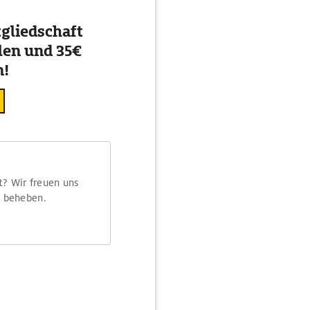
gliedschaft
en und 35€
n!
t? Wir freuen uns
m beheben.