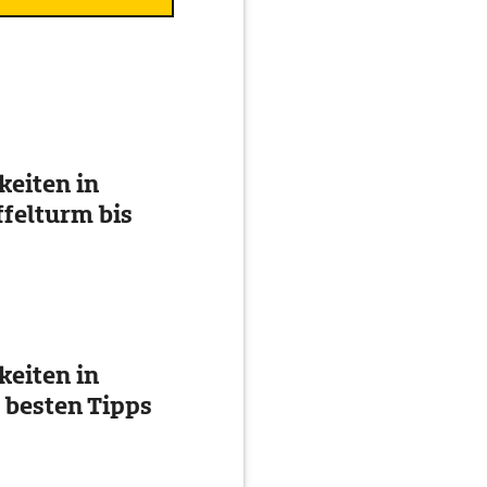
eiten in
ffelturm bis
eiten in
 besten Tipps