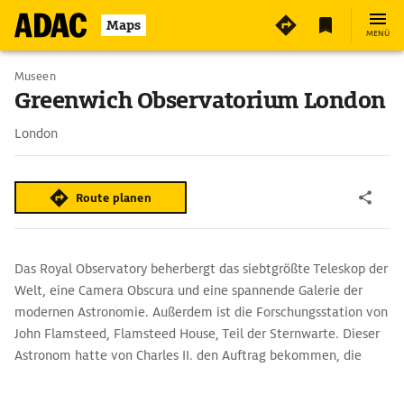
Maps
MENÜ
Museen
Greenwich Observatorium London
London
Route planen
Das Royal Observatory beherbergt das siebtgrößte Teleskop der
Welt, eine Camera Obscura und eine spannende Galerie der
modernen Astronomie. Außerdem ist die Forschungsstation von
John Flamsteed, Flamsteed House, Teil der Sternwarte. Dieser
Astronom hatte von Charles II. den Auftrag bekommen, die
Sterne zu studieren, um die Flotte Großbritanniens mit
möglichst genauem Kartenmaterial auszustatten.