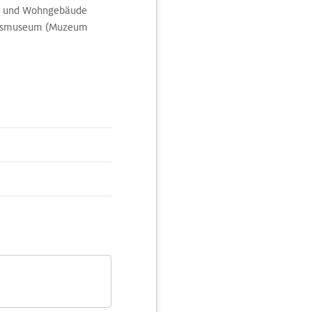
ehr- und Wohngebäude
tätsmuseum (Muzeum
t ist auch ein Globus