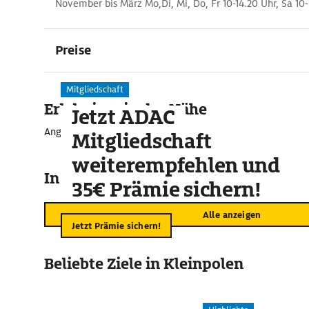
November bis März Mo,Di, Mi, Do, Fr 10-14.20 Uhr, Sa 10-
Preise
Mitgliedschaft
Erlebnisse in der Nähe
Jetzt ADAC
Angebote für unvergessliche Momente
Mitgliedschaft
weiterempfehlen und
In der Umgebung
35€ Prämie sichern!
Alle anzeigen
Jetzt Prämie sichern!
Beliebte Ziele in Kleinpolen