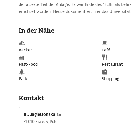
der älteste Teil der Anlage. Es war Ende des 15. Jh. als L
errichtet worden. Heute dokumentiert hier das Universi
Collegium Maius) die Geschichte der Hochschule. Ausgestell
von 1510, auf dem bereits Amerika dargestellt ist.
In der Nähe
Bäcker
Café
Fast-Food
Restaurant
Park
Shopping
Kontakt
ul. Jagiellonska 15
31-010 Krakow, Polen