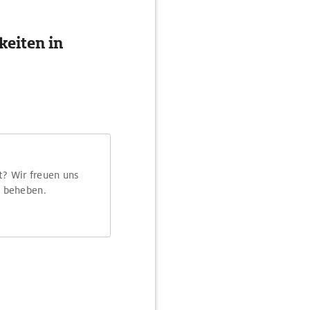
eiten in
t? Wir freuen uns
m beheben.