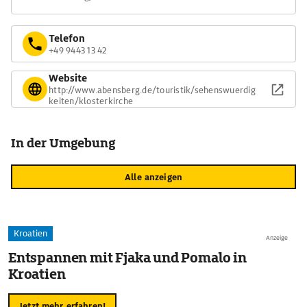
Telefon
+49 9443 13 42
Website
http://www.abensberg.de/touristik/sehenswuerdig
keiten/klosterkirche
In der Umgebung
Alle anzeigen
Kroatien
Anzeige
Entspannen mit Fjaka und Pomalo in
Kroatien
Jetzt mehr erfahren!