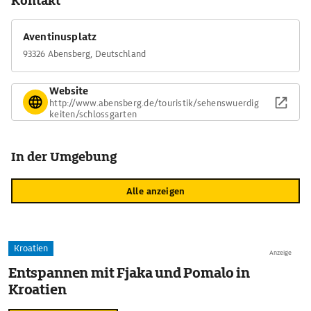
Kontakt
Aventinusplatz
93326 Abensberg, Deutschland
Website
http://www.abensberg.de/touristik/sehenswuerdig
keiten/schlossgarten
In der Umgebung
Alle anzeigen
Kroatien
Anzeige
Entspannen mit Fjaka und Pomalo in
Kroatien