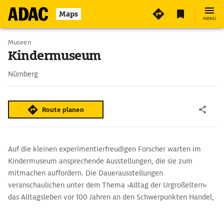
5
Maps
MENÜ
Museen
Kindermuseum
Nürnberg
Route planen
Auf die kleinen experimentierfreudigen Forscher warten im
Kindermuseum ansprechende Ausstellungen, die sie zum
mitmachen auffordern. Die Dauerausstellungen
veranschaulichen unter dem Thema ›Alltag der Urgroßeltern‹
das Alltagsleben vor 100 Jahren an den Schwerpunkten Handel,
Handwerk und Haushalt. ›Schatzkammer Erde‹ vermittelt
Wissen zu Natur und Technik sowie ökologische Grundsätze.