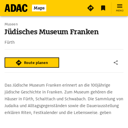
3
Maps
MENÜ
Museen
Jüdisches Museum Franken
Fürth
Route planen
Das Jüdische Museum Franken erinnert an die 100jährige
jüdische Geschichte in Franken. Zum Museum gehören die
Häuser in Fürth, Schaittach und Schwabach. Die Sammlung von
Judaika und Alltagsgegenständen sowie die Dauerausstellung
erklären Riten, Festkalender und die Lebensweise. geben
Einblicke in die jüdische Glaubenswelt. Im Keller des Hauses,
welches vom 17. bis ins 19. Jh. einer jüdischen Familie gehörte,