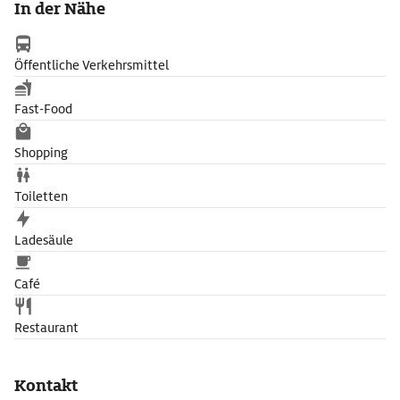
In der Nähe
können zudem ein jüdisches Ritualbad (Mikwe) und eine
historische Laubhütte besichtigt werden.
Öffentliche Verkehrsmittel
Fast-Food
Shopping
Toiletten
Ladesäule
Café
Restaurant
Kontakt