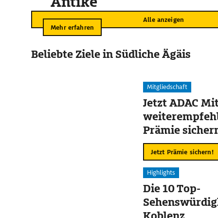
Antike
Alle anzeigen
Mehr erfahren
Beliebte Ziele in Südliche Ägäis
Mitgliedschaft
Jetzt ADAC Mit
weiterempfehl
Prämie sicher
Jetzt Prämie sichern!
Highlights
Die 10 Top-
Sehenswürdigk
Koblenz