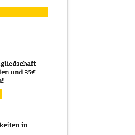
gliedschaft
en und 35€
n!
eiten in