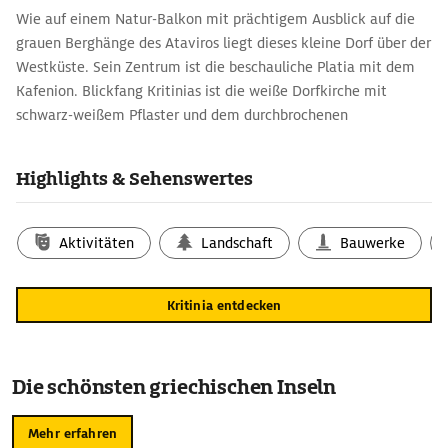
Wie auf einem Natur-Balkon mit prächtigem Ausblick auf die
grauen Berghänge des Ataviros liegt dieses kleine Dorf über der
Westküste. Sein Zentrum ist die beschauliche Platia mit dem
Kafenion. Blickfang Kritinias ist die weiße Dorfkirche mit
schwarz-weißem Pflaster und dem durchbrochenen
Glockenturm. Die frei zugängliche Burg von Kritinia unterhalb
des Dorfes, erbaut im 15. Jh., ist die besterhaltene
Highlights & Sehenswertes
Johanniterfestung entlang der rhodischen Küsten.
Südlich des Ortes liegt das kleine mittelalterliche Kirchlein
Aktivitäten
Landschaft
Bauwerke
Agios Ioannis Prodromos.
Kritinia entdecken
Die schönsten griechischen Inseln
Mehr erfahren