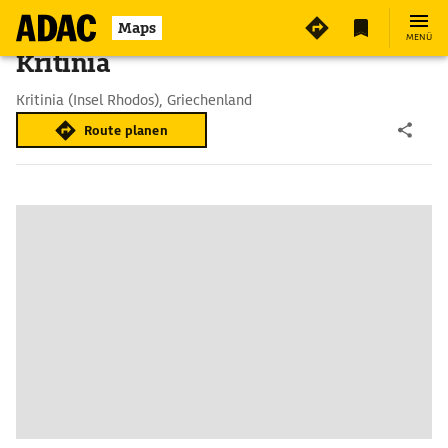
Maps
MENÜ
Kritinia
Kritinia (Insel Rhodos), Griechenland
Route planen