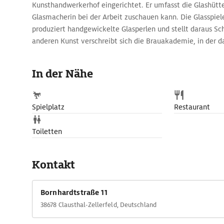
Kunsthandwerkerhof eingerichtet. Er umfasst die Glashütte
Glasmacherin bei der Arbeit zuschauen kann. Die Glasspie
produziert handgewickelte Glasperlen und stellt daraus Sc
anderen Kunst verschreibt sich die Brauakademie, in der d
gebraut wird. Die Akademie bietet eine Erlebnisführung u
Zellerfelder Bierdiplom und Zellerfelder Braugeselle. In 
In der Nähe
die Brauergebnisse kosten aber aauch selbstgebackenen K
Spielplatz
Restaurant
Toiletten
Kontakt
Bornhardtstraße 11
38678 Clausthal-Zellerfeld, Deutschland