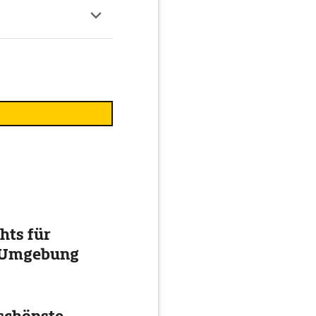
hts für
d Umgebung