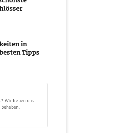
schönste
hlösser
eiten in
besten Tipps
t? Wir freuen uns
m beheben.