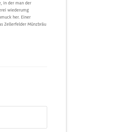
, in der man der
lerei wiederumg
hmuck her. Einer
as Zellerfelder Münzbräu
nd Seminare wie
der Biermünze kann man
uchen essen.