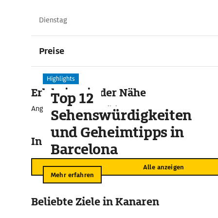
Dienstag
Preise
Highlights
Erlebnisse in der Nähe
Top 12
Angebote für unvergessliche Momente
Sehenswürdigkeiten
und Geheimtipps in
In der Umgebung
Barcelona
Alle anzeigen
Mehr erfahren
Beliebte Ziele in Kanaren