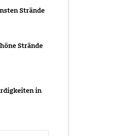
önsten Strände
chöne Strände
digkeiten in