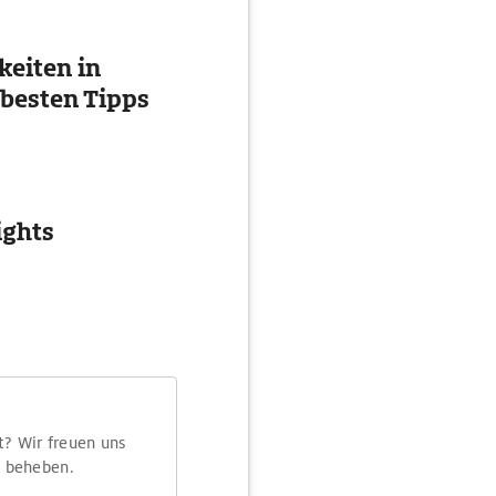
eiten in
 besten Tipps
ights
t? Wir freuen uns
m beheben.