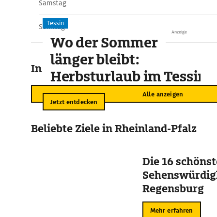
Samstag
Tessin
Sonntag
Anzeige
Wo der Sommer
länger bleibt:
In der Umgebung
Herbsturlaub im Tessin
Alle anzeigen
Jetzt entdecken
Beliebte Ziele in Rheinland-Pfalz
Die 16 schöns
Sehenswürdigk
Regensburg
Mehr erfahren