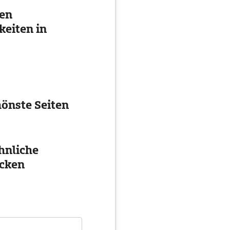
ten
eiten in
önste Seiten
hnliche
cken