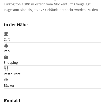
Turkogitonia 200 m östlich vom Glockenturm) freigelegt.
Insgesamt sind bis jetzt 26 Gebäude entdeckt worden. Zu den
Fundstücken gehören viele Kunstwerke, unter anderem ein
rechteckiges, großes Altarfresko.
In der Nähe
Die Ruinen zeugen von einer außerordentlich hoch
entwickelten Baukunst und halten dem Vergleich mit den
Café
anderen minoischen Palästen durchaus stand. Was heute
sichtbar ist, ist allerdings für Laien wenig spektakulär und lohnt
Park
keinen Umweg.
Shopping
Restaurant
Bäcker
Kontakt