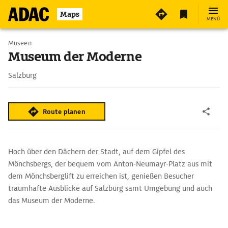
7
Maps
MENÜ
Museen
Museum der Moderne
Salzburg
Route planen
Hoch über den Dächern der Stadt, auf dem Gipfel des
Mönchsbergs, der bequem vom Anton-Neumayr-Platz aus mit
dem Mönchsberglift zu erreichen ist, genießen Besucher
traumhafte Ausblicke auf Salzburg samt Umgebung und auch
das Museum der Moderne.
In dem hellen Marmor-Glas-Bau werden Ausstellungen
internationaler und österreichischer Kunst des 20. und 21. Jh.