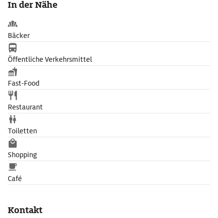
In der Nähe
präsentiert. Sammlungsschwerpunkte sind neben Malerei,
Skulptur und Grafik die österreichische Fotografie nach 1945
und die Werke österreichischer Künstler wie Arnulf Rainer und
Bäcker
Erwin Wurm.
Öffentliche Verkehrsmittel
Fast-Food
Restaurant
Toiletten
Shopping
Café
Kontakt