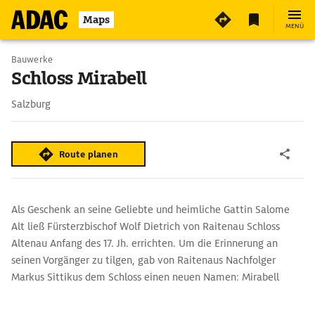
6
Maps
MENÜ
Bauwerke
Schloss Mirabell
Salzburg
Route planen
Als Geschenk an seine Geliebte und heimliche Gattin Salome
Alt ließ Fürsterzbischof Wolf Dietrich von Raitenau Schloss
Altenau Anfang des 17. Jh. errichten. Um die Erinnerung an
seinen Vorgänger zu tilgen, gab von Raitenaus Nachfolger
Markus Sittikus dem Schloss einen neuen Namen: Mirabell
(Schönblick). Unter Fürsterzbischof Franz Anton Fürst von
Harrach gestaltete 1721-27 Lukas von Hildebrandt das Gebäude