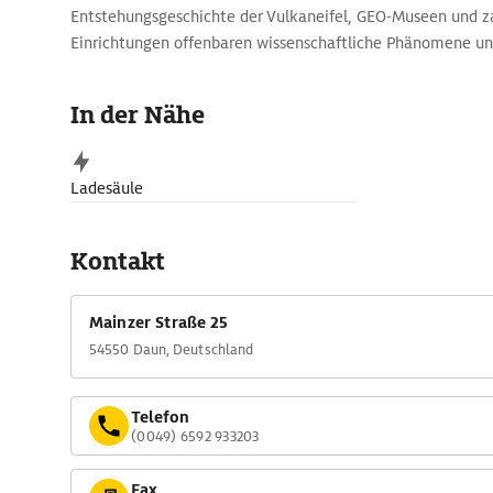
Entstehungsgeschichte der Vulkaneifel, GEO-Museen und z
Einrichtungen offenbaren wissenschaftliche Phänomene u
Rad- und Wandertouren führen zu den Schätzen dieser fasz
In der Nähe
Ladesäule
Kontakt
Mainzer Straße 25
54550 Daun, Deutschland
Telefon
(0049) 6592 933203
Fax