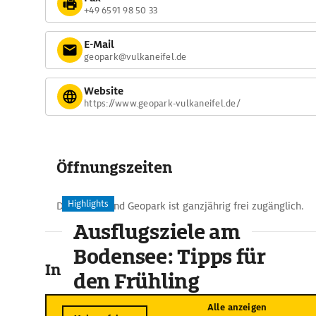
+49 6591 98 50 33
E-Mail
geopark@vulkaneifel.de
Website
https://www.geopark-vulkaneifel.de/
Öffnungszeiten
Highlights
Der Natur- und Geopark ist ganzjährig frei zugänglich.
Ausflugsziele am
Bodensee: Tipps für
In der Umgebung
den Frühling
Alle anzeigen