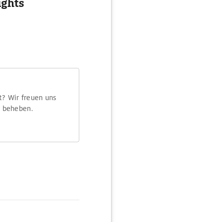
ights
t? Wir freuen uns
m beheben.