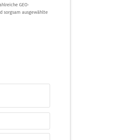
ahlreiche GEO-
nd sorgsam ausgewählte
inierenden Landschaft.