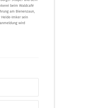
imkerei beim Waldcafé
Führung am Bienenzaun,
r Heide-Imker sein
ranmeldung wird