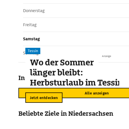
Donnerstag
Freitag
Samstag
Tessin
Sonntag
Anzeige
Wo der Sommer
länger bleibt:
In der Umgebung
Herbsturlaub im Tessin
Alle anzeigen
Jetzt entdecken
Beliebte Ziele in Niedersachsen