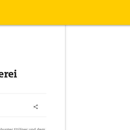
erei
eburger Stülper und dem