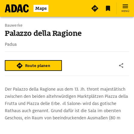
Maps
MENÜ
Bauwerke
Palazzo della Ragione
Padua
Route planen
Der Palazzo della Ragione aus dem 13. Jh. thront majestätisch
zwischen den beiden altehrwürdigen Marktplätzen Piazza della
Frutta und Piazza delle Erbe. ›Il Salone‹ wird das gotische
Rathaus auch genannt. Grund dafür ist die Sala im obersten
Geschoss, ein Raum von beeindruckenden Ausmaßen (80 m
lang, 27 m breit, 25 m hoch). Fresken schmücken die Wände,
333 Bildfelder zeigen biblische Szenen und astrologische