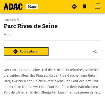
Maps
MENÜ
Landschaft
Parc Rives de Seine
Paris
Route planen
Der Parc Rives de Seine, Teil des UNESCO-Welterbes, schmückt
die beiden Ufern des Flusses: An der Rive Gauche, dem linken
Ufer, zwischen den Brücken Pont d'Iéna und Pont des Arts und
an der Rive Droite zwischen Pont Neuf und dem Hafenbecken
Port de l'Arsenal. In den Ufergärten kann man spazieren gehen,
Sport treiben oder in einem der Liegestühle entspannen. Es
gibt Spielplätze, Picknickbereiche, Terrassen, Cafés, eine