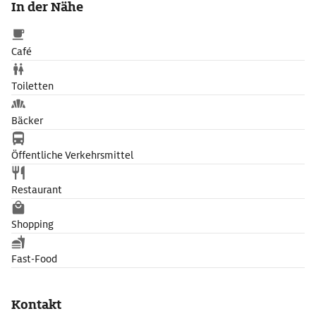
In der Nähe
Kletterwand und Boule-Plätze. Nicht zuletzt die Ausblicke auf
die berühmten Bauwerke von Paris machen den Parc Rives de
Seine zu einem besondern Erlebnis.
Café
Toiletten
Bäcker
Öffentliche Verkehrsmittel
Restaurant
Shopping
Fast-Food
Kontakt