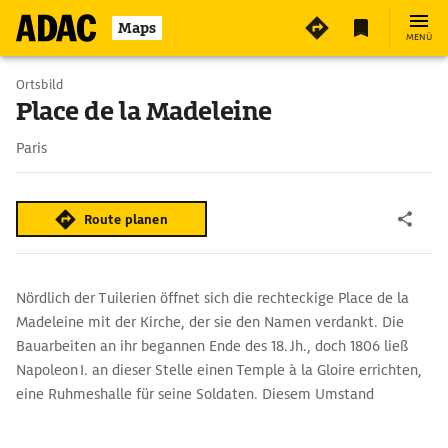
Maps
MENÜ
Ortsbild
Place de la Madeleine
Paris
Route planen
Nördlich der Tuilerien öffnet sich die rechteckige Place de la
Madeleine mit der Kirche, der sie den Namen verdankt. Die
Bauarbeiten an ihr begannen Ende des 18. Jh., doch 1806 ließ
Napoleon I. an dieser Stelle einen Temple à la Gloire errichten,
eine Ruhmeshalle für seine Soldaten. Diesem Umstand
verdankt die Kirche ihr heutiges Aussehen: Der Längsbau mit
seinen monumentalen korinthischen Säulen und seinem