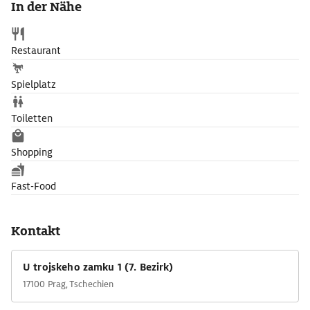
In der Nähe
Die Galerie der Hauptstadt Prag ­(Galerie hlavního města Prahy)
präsentiert im Schloss auch Wechselausstellungen.
Restaurant
Spielplatz
Toiletten
Shopping
Fast-Food
Kontakt
U trojskeho zamku 1 (7. Bezirk)
17100 Prag, Tschechien