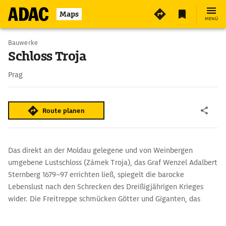
6
Maps
MENÜ
Bauwerke
Schloss Troja
Prag
Route planen
Das direkt an der Moldau gele­gene und von Weinbergen
umgebene Lustschloss (Zámek Troja), das Graf Wenzel Adalbert
Sternberg 1679–97 errichten ließ, spiegelt die barocke
Lebenslust nach den Schrecken des Dreißigjährigen Krieges
wider. Die Freitreppe schmücken Götter und Giganten, das
Deckengemälde (1693) im Großen Saal zeigt die Apotheose des
Hauses Habsburg.