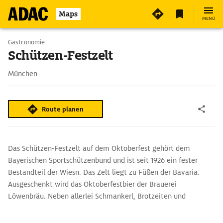
4
Maps
MENÜ
Gastronomie
Schützen-Festzelt
München
Route planen
Das Schützen-Festzelt auf dem Oktoberfest gehört dem
Bayerischen Sportschützenbund und ist seit 1926 ein fester
Bestandteil der Wiesn. Das Zelt liegt zu Füßen der Bavaria.
Ausgeschenkt wird das Oktoberfestbier der Brauerei
Löwenbräu. Neben allerlei Schmankerl, Brotzeiten und
veganen Alternativen stehen viele Wiesn-Klassiker auf der
Speisekarte wie Spanferkel, Krustenschweinebraten und Ente.