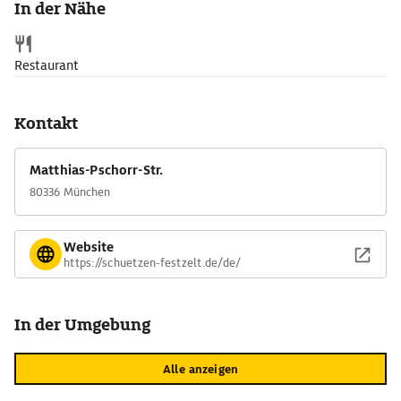
In der Nähe
Das Innere des Zeltes ist mit bunten Bändern, Kränzen und
bayerischen Elementen gemütlich und traditionell geschmückt.
Der Balkon auf der Südseite des Zeltes bietet einen einmaligen
Restaurant
Blick auf Riesenrad und Bavaria. Im Zeltanbau befinden sich
auch heute noch Schießstände.
Kontakt
Matthias-Pschorr-Str.
80336 München
Website
https://schuetzen-festzelt.de/de/
In der Umgebung
Alle anzeigen