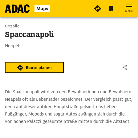
Maps
MENÜ
Ortsbild
Spaccanapoli
Neapel
Route planen
Die Spaccanapoli wird von den Bewohnerinnen und Bewohnern
Neapels oft als Lebensader bezeichnet. Der Vergleich passt gut,
denn auf dieser antiken Hauptstraße pulsiert das Leben.
Fußgänger, Mopeds und sogar Autos zwängen sich durch die
von hohen Palazzi gesäumte Straße mitten durch die Altstadt
Napolis. Wer das Lebensgefühl Neapels spüren möchte, sollte
auf der Spaccanapoli entlang bummeln und sich treiben lassen.