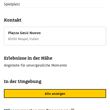
Sehenswürdigkeiten genießen Urlauberinnen und Urlauber
Spielplatz
einen atemberaubenden Blick über die Stadt. Die Zweiteilung
des antiken Stadtkerns durch die Spaccanapoli ist von hier aus
Kontakt
deutlich erkennbar.
Piazza Gesù Nuovo
80100 Neapel, Italien
Erlebnisse in der Nähe
Angebote für unvergessliche Momente
In der Umgebung
Alle anzeigen