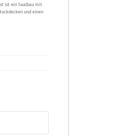
st ist ein Saalbau mit
Stuckdecken und einen
in dessen Zentrum die