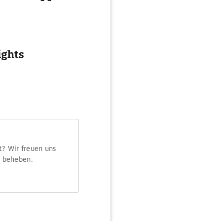
ights
t? Wir freuen uns
m beheben.