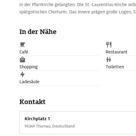
in der Pfarrkirche gelangten. Die St.-Laurentius-Kirche selb
spätgotischen Chorturm. Das Innere prägen große Logen, 
auferndig inszenierten Hauptaltar (1703) von Elias Räntz, 
Darstellung Christus' als Lehrer steht.
In der Nähe
Café
Restaurant
Shopping
Toiletten
Ladesäule
Kontakt
Kirchplatz 1
95349 Thurnau, Deutschland