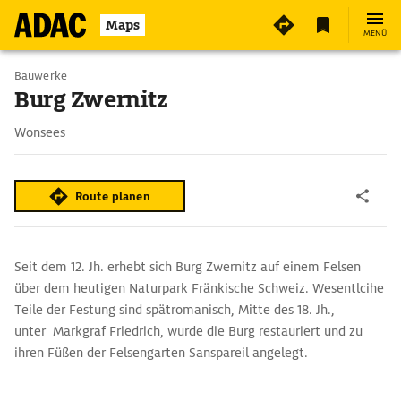
3
Maps
MENÜ
Bauwerke
Burg Zwernitz
Wonsees
Route planen
Seit dem 12. Jh. erhebt sich Burg Zwernitz auf einem Felsen
über dem heutigen Naturpark Fränkische Schweiz. Wesentlcihe
Teile der Festung sind spätromanisch, Mitte des 18. Jh.,
unter Markgraf Friedrich, wurde die Burg restauriert und zu
ihren Füßen der Felsengarten Sanspareil angelegt.
Eine Ausstellung dokumentiert die Geschichte der Burg, eine
andere widmet sich dem Thema der Markgräflichen Jagd. Der