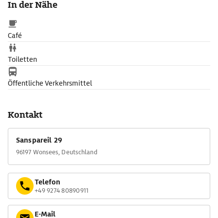
In der Nähe
Felsengarten unterhalb der Burg umfasst auch den
Morgenländsichen Bau und den Küchenbau inmitten des
Gartenpaterre. Hier fanden einst die Feste des Bayreuther
Café
Hofes statt.
Toiletten
Öffentliche Verkehrsmittel
Kontakt
Sanspareil 29
96197 Wonsees, Deutschland
Telefon
+49 9274 80890911
E-Mail