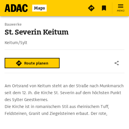
Maps
MENÜ
Bauwerke
St. Severin Keitum
Keitum/Sylt
Route planen
Am Ortsrand von Keitum steht an der Straße nach Munkmarsch
seit dem 12. Jh. die Kirche St. Severin auf dem höchsten Punkt
des Sylter Geestkernes.
Die Kirche ist in romanischem Stil aus rheinischem Tuff,
Feldsteinen, Granit und Ziegelsteinen erbaut. Der rote,
spätgotische Turm war bis 1603 Seezeichen und diente bis 1803
auch als Gefängnis.