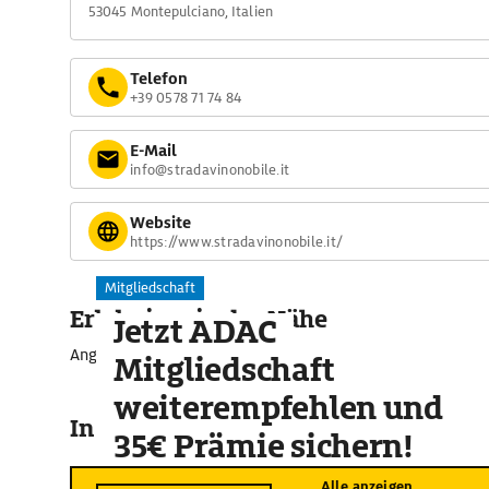
53045 Montepulciano, Italien
Telefon
+39 0578 71 74 84
E-Mail
info@stradavinonobile.it
Website
https://www.stradavinonobile.it/
Mitgliedschaft
Erlebnisse in der Nähe
Jetzt ADAC
Angebote für unvergessliche Momente
Mitgliedschaft
weiterempfehlen und
In der Umgebung
35€ Prämie sichern!
Alle anzeigen