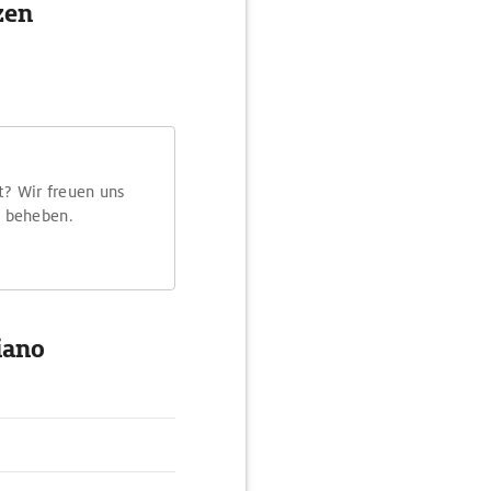
zen
t? Wir freuen uns
m beheben.
iano