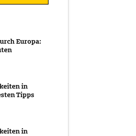
urch Europa:
uten
eiten in
esten Tipps
eiten in